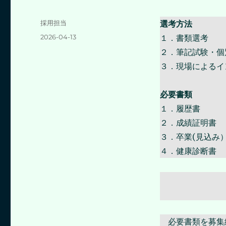
投
採用担当
選考方法
稿
投
2026-04-13
１．書類選考
者
稿
２．筆記試験・個
日:
３．現場によるイ
必要書類
１．履歴書
２．成績証明書
３．卒業(見込み
４．健康診断書
必要書類を募集