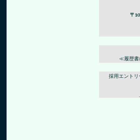
〒1
≪履歴書
採用エント